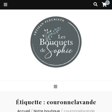
0
Étiquette :
couronnelavande
Accueil
/
Notre boutique
/
couronnelavande