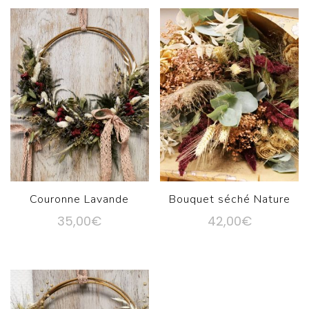
Couronne Lavande
Bouquet séché Nature
35,00
€
42,00
€