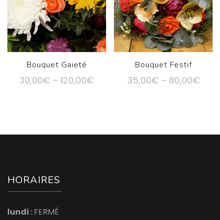
Bouquet Gaieté
Bouquet Festif
30,00
€
–
120,00
€
35,00
€
–
80,00
€
HORAIRES
lundi :
FERMÉ