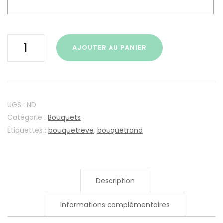
quantité
AJOUTER AU PANIER
de
Bouquet
Rêve
UGS :
ND
Catégorie :
Bouquets
Étiquettes :
bouquetreve
,
bouquetrond
Description
Informations complémentaires