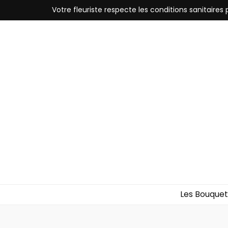
Votre fleuriste respecte les conditions sanitaires po
Les Bouquet